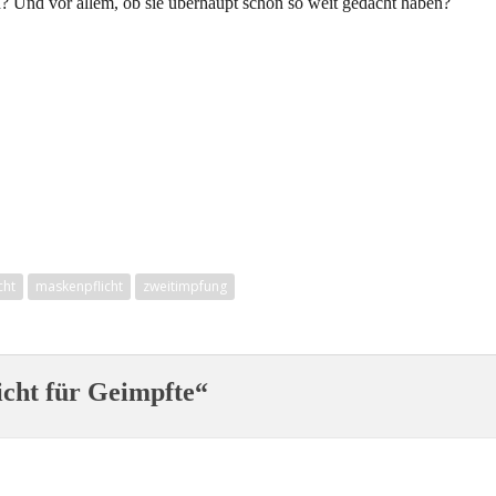
 Und vor allem, ob sie überhaupt schon so weit gedacht haben?
cht
maskenpflicht
zweitimpfung
icht für Geimpfte“