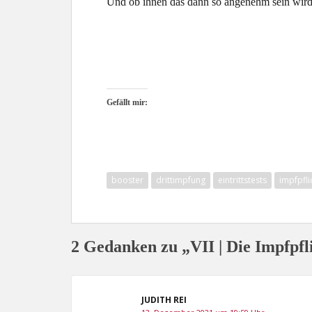
Und ob ihnen das dann so angenehm sein wird?
Gefällt mir:
booster
drittimpfung
eintrittstests
impfpfli
2 Gedanken zu „VII | Die Impfpfl
JUDITH REI