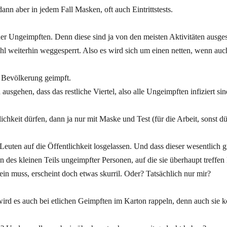
n aber in jedem Fall Masken, oft auch Eintrittstests.
er Ungeimpften. Denn diese sind ja von den meisten Aktivitäten ausge
hl weiterhin weggesperrt. Also es wird sich um einen netten, wenn auc
er Bevölkerung geimpft.
gehen, dass das restliche Viertel, also alle Ungeimpften infiziert sin
hkeit dürfen, dann ja nur mit Maske und Test (für die Arbeit, sonst dür
Leuten auf die Öffentlichkeit losgelassen. Und dass dieser wesentlich g
 des kleinen Teils ungeimpfter Personen, auf die sie überhaupt treffe
sein muss, erscheint doch etwas skurril. Oder? Tatsächlich nur mir?
ird es auch bei etlichen Geimpften im Karton rappeln, denn auch sie 