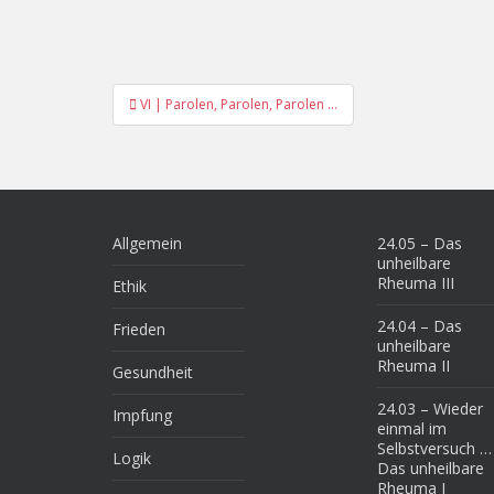
Beitragsnavigation
VI | Parolen, Parolen, Parolen …
Allgemein
24.05 – Das
unheilbare
Rheuma III
Ethik
24.04 – Das
Frieden
unheilbare
Rheuma II
Gesundheit
24.03 – Wieder
Impfung
einmal im
Selbstversuch …
Logik
Das unheilbare
Rheuma I