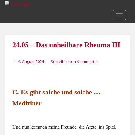
S
k
TOGGLE
i
p
t
o
24.05 – Das unheilbare Rheuma III
m
a
i
14. August 2024
Schreib einen Kommentar
n
c
o
n
C. Es gibt solche und solche …
t
e
Mediziner
n
t
Und nun kommen meine Freunde, die Ärzte, ins Spiel.